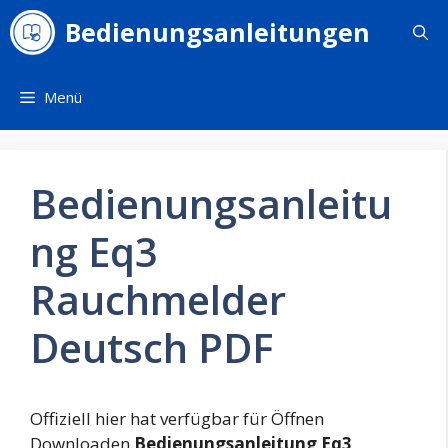
Zum
Bedienungsanleitungen
Inhalt
springen
Menü
Bedienungsanleitu
ng Eq3
Rauchmelder
Deutsch PDF
Offiziell hier hat verfügbar für Öffnen
Downloaden
Bedienungsanleitung Eq3