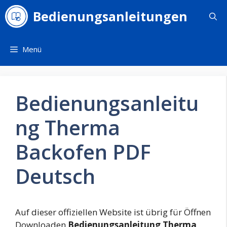
Zum
Bedienungsanleitungen
Inhalt
springen
Menü
Bedienungsanleitu
ng Therma
Backofen PDF
Deutsch
Auf dieser offiziellen Website ist übrig für Öffnen
Downloaden
Bedienungsanleitung Therma