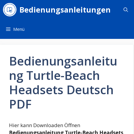
Zum
Bedienungsanleitungen
Inhalt
springen
Menü
Bedienungsanleitu
ng Turtle-Beach
Headsets Deutsch
PDF
Hier kann Downloaden Öffnen
Bedienungsanleitung Turtle-Beach Headsets